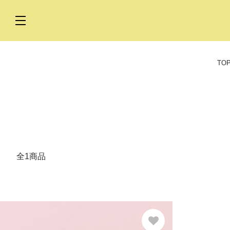
TO
全1商品