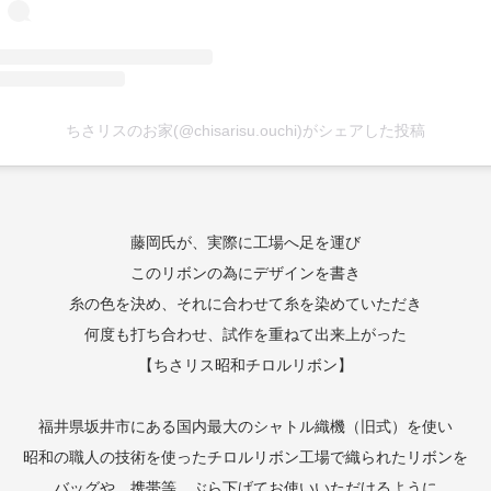
ちさリスのお家(@chisarisu.ouchi)がシェアした投稿
藤岡氏が、実際に工場へ足を運び
このリボンの為にデザインを書き
糸の色を決め、それに合わせて糸を染めていただき
何度も打ち合わせ、試作を重ねて出来上がった
【ちさリス昭和チロルリボン】
福井県坂井市にある国内最大のシャトル織機（旧式）を使い
昭和の職人の技術を使ったチロルリボン工場で織られたリボンを
バッグや、携帯等、ぶら下げてお使いいただけるように