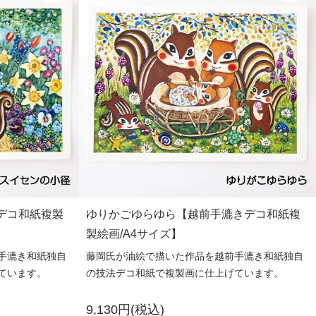
デコ和紙複製
ゆりかごゆらゆら【越前手漉きデコ和紙複
製絵画/A4サイズ】
手漉き和紙独自
藤岡氏が油絵で描いた作品を越前手漉き和紙独自
ています。
の技法デコ和紙で複製画に仕上げています。
9,130円(税込)