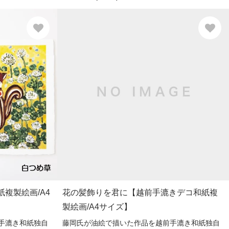
複製絵画/A4
花の髪飾りを君に【越前手漉きデコ和紙複
製絵画/A4サイズ】
手漉き和紙独自
藤岡氏が油絵で描いた作品を越前手漉き和紙独自