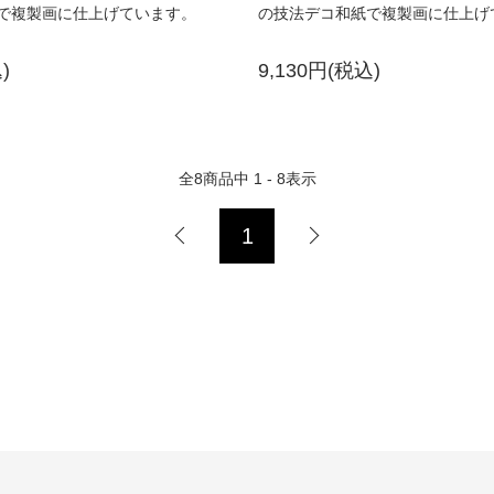
で複製画に仕上げています。
の技法デコ和紙で複製画に仕上げ
)
9,130円(税込)
全
8
商品中
1 - 8
表示
1