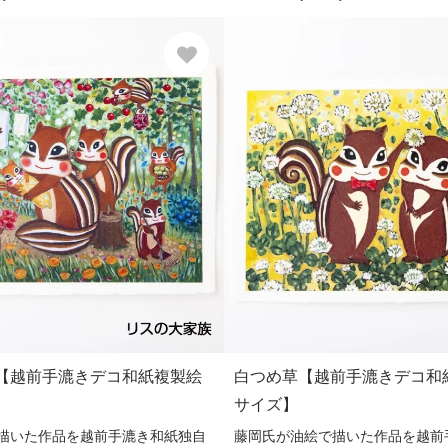
【越前手漉きデコ和紙複製絵
白つめ草【越前手漉きデコ和紙
】
サイズ】
描いた作品を越前手漉き和紙独自
藤岡氏が油絵で描いた作品を越前